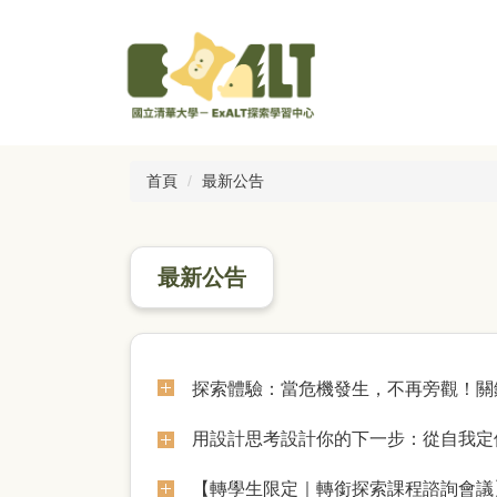
跳
到
主
要
內
容
區
首頁
最新公告
最新公告
探索體驗：當危機發生，不再旁觀！關鍵
用設計思考設計你的下一步：從自我定位
【轉學生限定｜轉銜探索課程諮詢會議】