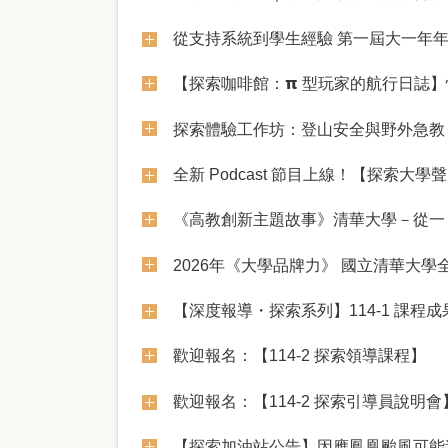
從支持系統到學生經驗 第一屆大一年
【探索咖啡館：𝝿 型玩家的航行日誌
探索體驗工作坊：登山安全與野外急教
全新 Podcast​ 節目上線！【探
《高教創新主題故事》清華大學－從一
2026年《大學品牌力》 國立清華大
【深度報導・探索系列】114-1 課程
歡迎報名：【114-2 探索領導課程】
歡迎報名：【114-2 探索引導員說明會
【探索加油站公告】因應鳳凰颱風可能